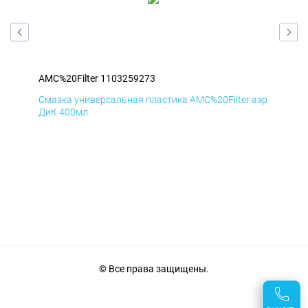
AMC%20Filter 1103259273
AMC
аэр
Смазка универсальная пластика AMC%20Filter аэр
Сма
ДиК 400мл
ПхВ
© Все права защищены.