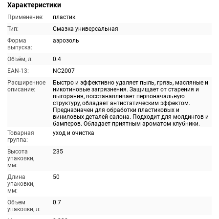
Характеристики
Применение:
пластик
Тип:
Смазка универсальная
Форма
аэрозоль
выпуска:
Объём, л:
0.4
EAN-13:
NC2007
Расширенное
Быстро и эффективно удаляет пыль, грязь, масляные и
описание:
никотиновые загрязнения. Защищает от старения и
выгорания, восстанавливает первоначальную
структуру, обладает антистатическим эффектом.
Предназначен для обработки пластиковых и
виниловых деталей салона. Подходит для молдингов и
бамперов. Обладает приятным ароматом клубники.
Товарная
уход и очистка
группа:
Высота
235
упаковки,
мм:
Длина
50
упаковки,
мм:
Объем
0.7
упаковки, л: