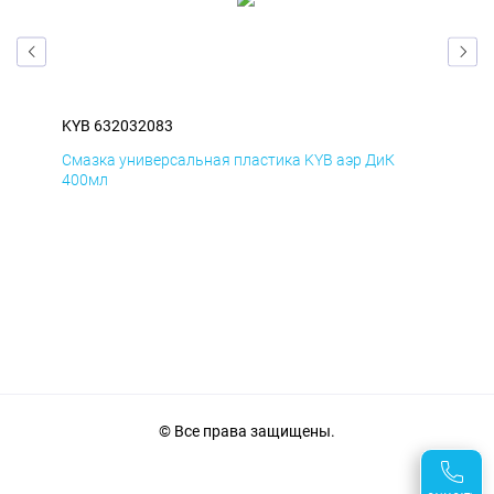
KYB 632032083
KYB
Смазка универсальная пластика KYB аэр ДиК
Сма
400мл
40
© Все права защищены.