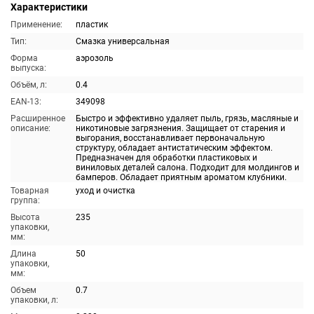
Характеристики
Применение:
пластик
Тип:
Смазка универсальная
Форма
аэрозоль
выпуска:
Объём, л:
0.4
EAN-13:
349098
Расширенное
Быстро и эффективно удаляет пыль, грязь, масляные и
описание:
никотиновые загрязнения. Защищает от старения и
выгорания, восстанавливает первоначальную
структуру, обладает антистатическим эффектом.
Предназначен для обработки пластиковых и
виниловых деталей салона. Подходит для молдингов и
бамперов. Обладает приятным ароматом клубники.
Товарная
уход и очистка
группа:
Высота
235
упаковки,
мм:
Длина
50
упаковки,
мм:
Объем
0.7
упаковки, л: