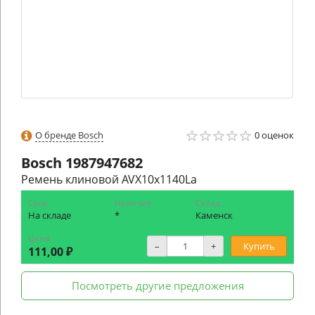
О бренде Bosch
0 оценок
Bosch
1987947682
Ремень клиновой AVX10x1140La
Срок
Наличие
Склад
На складе
*
Каменск
Цена
–
+
Купить
111,00 ₽
Посмотреть другие предложения