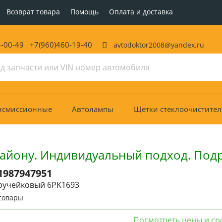
Возврат товара
Помощь
Оплата и доставка
4-00-49 +7(960)460-19-40
avtodoktor2008@yandex.ru
нсмиссионные
Автолампы
Щетки стеклоочистител
району. Индивидуальный подход. Под
1987947951
ручейковый 6PK1693
товары
Посмотреть цены и ср