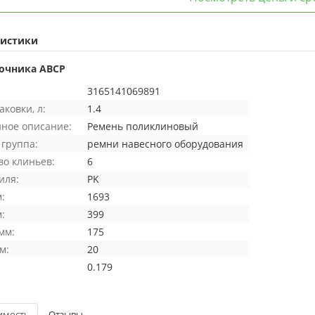
ристики
очника ABCP
3165141069891
ковки, л:
1.4
ное описание:
Ремень поликлиновый
 группа:
ремни навесного оборудования
во клиньев:
6
иля:
PK
:
1693
:
399
мм:
175
м:
20
0.179
имость
Отзывы