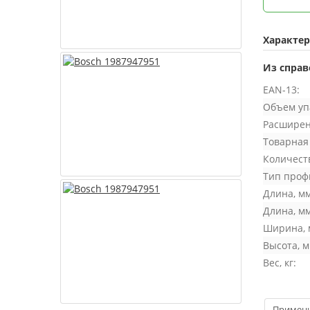
Характе
Из справ
EAN-13:
Объем упа
Расширен
Товарная
Количест
Тип проф
Длина, мм
Длина, мм
Ширина, 
Высота, м
Вес, кг:
Примен